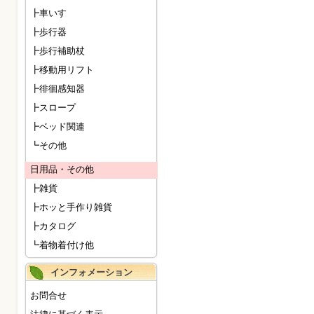
┣車いす
┣歩行器
┣歩行補助杖
┣移動用リフト
┣徘徊感知器
┣スロープ
┣ベッド関連
┗その他
日用品・その他
┣雑貨
┣ホッと手作り雑貨
┣カタログ
┗着物着付け他
インフォメーション
お問合せ