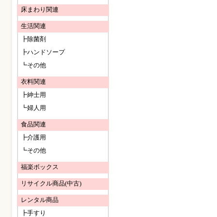
床まわり関連
生活関連
┣除菌剤
┣ハンドソープ
┗その他
衣料関連
┣紳士用
┗婦人用
食品関連
┣介護用
┗その他
福楽ボックス
リサイクル商品(中古)
レンタル商品
┣手すり