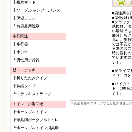
┣吸水マット
┣ソープ,シャンプー,リンス
■男性用歩
■屋外歩行
┣保湿ジェル
■デラック
┗お風呂用洗剤
感抜群。タ
い場所でも
部分）もク
歩行関連
易い。歩行
┣歩行器
では不安が
る際のお共
┣車いす
時お疲れの
ていますの
┗男性用歩行器
ます。
杖・ステッキ
■夢ライフ
２８ カタ
┣折りたたみタイプ
■ハイタイ
┣伸縮タイプ
ト・100
ます。
┗ステッキストラップ
※商品画像をクリックすると拡大画像と
トイレ・排泄関連
┣ポータブルトイレ
┣家具調ポータブルトイレ
┗ポータブルトイレ消臭剤