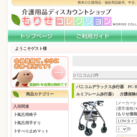
熊本の介護用品・福祉用品販売、中古
ようこそゲスト様
[パニコム] 2件
パニコムデラックス歩行器 PC
商品カテゴリー
ルミフレーム歩行器） 介護保険
[メーカー
入浴関連
[通常価格]￥
[もりせ価格
┣風呂用椅子
┣風呂用手すり
台
┣すべり止めマット